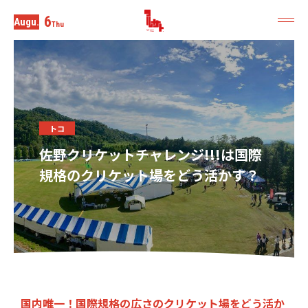
6
Augu.
Thu
トコ
佐野クリケットチャレンジ!!!は国際
規格のクリケット場をどう活かす？
国内唯一！国際規格の広さのクリケット場をどう活か