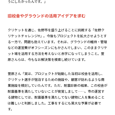
うにしたかったんです。」
旧校舎やグラウンドの活用アイデアを求む
クリケットを通じ、佐野市を盛り上げることに挑戦する「佐野ク
リケットチャレンジ!!!」。今後もプロジェクトを拡大させようとす
る一方で、問題も抱えています。それは、グラウンドの維持・管理
などの運営費がオフシーズンにもかさんでしまい、このままクリケ
ット場を活用する方法を考えないと赤字になってしまうこと。萱
原さんらは、今もなお解決策を模索し続けています。
萱原さん「実は、プロジェクトが始動した当初は校舎を活用し、
クリケット選手が宿泊するための施設や、観客が訪れるような商
業施設を検討していたんです。ただ、耐震診断の結果、この校舎が
耐震基準を満たしていないことが発覚しまして……。市の運営す
る建物としては、耐震基準を満たしてない建物に人を集めること
は難しいと判断しました。工事をするにも莫大な予算が必要で
す。