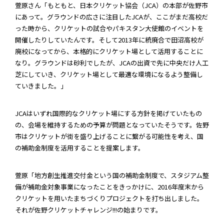
萱原さん「もともと、日本クリケット協会（JCA）の本部が佐野市
にあって。グラウンドの広さに注目したJCAが、ここがまだ高校だ
った時から、クリケットの試合やパキスタン大使館のイベントを
開催したりしていたんです。そして2013年に統廃合で田沼高校が
廃校になってから、本格的にクリケット場として活用することに
なり。グラウンドは砂利でしたが、JCAの出資で先に中央だけ人工
芝にしていき、クリケット場として最適な環境になるよう整備し
ていきました。」
JCAはいずれ国際的なクリケット場にする方針を掲げていたもの
の、会場を維持するための予算が問題となっていたそうです。佐野
市はクリケットが街を盛り上げることに繋がる可能性を考え、国
の補助金制度を活用することを提案します。
萱原「地方創生推進交付金という国の補助金制度で、スタジアム整
備が補助金対象事業になったことをきっかけに、2016年度末から
クリケットを用いたまちづくりプロジェクトを打ち出しました。
それが佐野クリケットチャレンジ!!!の始まりです。