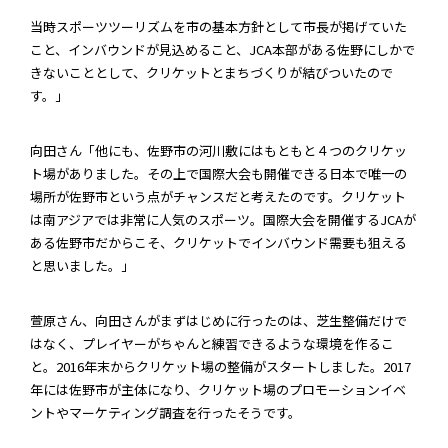
当時スポーツツーリズムを市の基本方針として市長が掲げていた
こと、インバウンドが見込めること、JCA本部がある佐野にしかで
きないこととして、クリケットとまちづくりが結びついたので
す。」
向田さん「他にも、佐野市の河川敷にはもともと４つのクリケッ
ト場がありました。その上で国際大会も開催できる日本で唯一の
場所が佐野市という点がチャンスだと考えたのです。クリケット
は南アジアでは非常に人気のスポーツ。国際大会を開催するJCAが
ある佐野市だからこそ、クリケットでインバウンド需要も狙える
と思いました。」
萱原さん、向田さんがまずはじめに行ったのは、芝生整備だけで
はなく、プレイヤーがちゃんと練習できるような環境を作るこ
と。2016年末からクリケット場の整備がスタートしました。2017
年には佐野市が主体になり、クリケット場のプロモーションイベ
ントやマーケティング調査を行ったそうです。