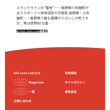
スラックラインの“聖地”──長野県小布施町が
占うスポーツ×地域活性の可能性 長野県・小布
施町──長野県で最も面積が小さいこの町です
が、実は世界80カ国…
by full-sato.com編集部
full-sato.comとは
利用規約
Magazine
サイトポリシー
一覧
運営会社
お問い合わせ