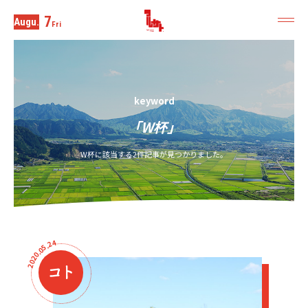
7
Augu.
Fri
keyword
「W杯」
W杯に該当する2件記事が見つかりました。
4
2
.
5
0
.
0
2
0
2