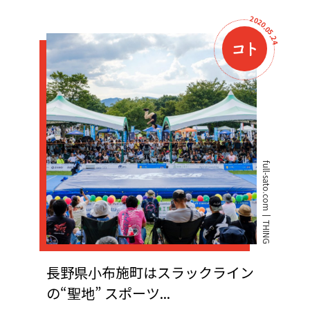
2
0
2
0
.
0
5
.
2
4
full-sato.com
THING
長野県小布施町はスラックライン
の“聖地” スポーツ...