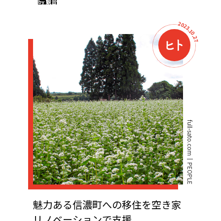
by 観音
2
0
2
3
.
1
0
.
2
7
full-sato.com
PEOPLE
魅力ある信濃町への移住を空き家
リノベーションで支援...