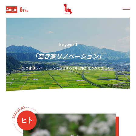
6
Augu.
Thu
keyword
「空き家リノベーション」
空き家リノベーションに該当する2件記事が見つかりました。
3
0
.
1
1
.
3
2
0
2