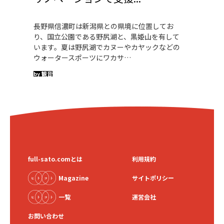
長野県信濃町は新潟県との県境に位置してお
り、国立公園である野尻湖と、黒姫山を有して
います。夏は野尻湖でカヌーやカヤックなどの
ウォータースポーツにワカサ…
by 観音
full-sato.comとは
利用規約
Magazine
サイトポリシー
一覧
運営会社
お問い合わせ