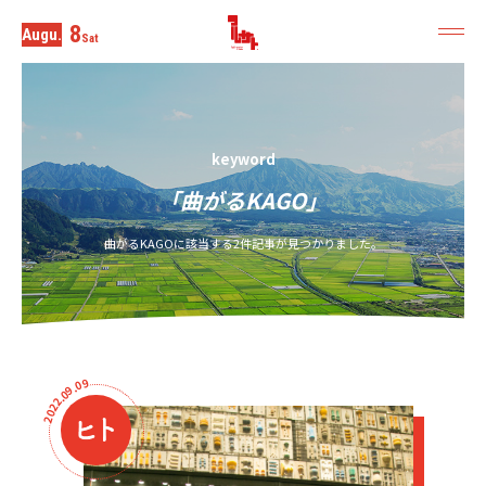
8
Augu.
Sat
keyword
「曲がるKAGO」
曲がるKAGOに該当する2件記事が見つかりました。
9
0
.
9
0
.
2
2
0
2