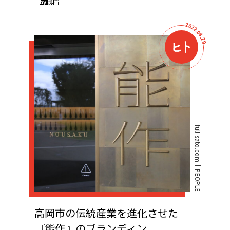
by 観音
2
0
2
2
.
0
8
.
2
9
full-sato.com
PEOPLE
高岡市の伝統産業を進化させた
『能作』のブランディン...