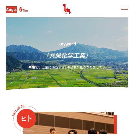
6
Augu.
Thu
keyword
「共栄化学工業」
共栄化学工業に該当する2件記事が見つかりました。
9
2
.
6
0
.
1
2
0
2