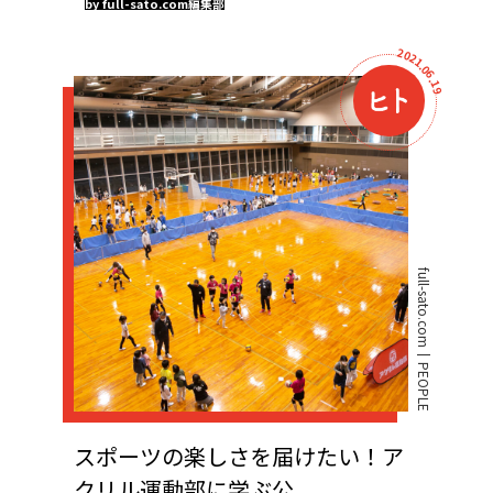
by full-sato.com編集部
2
0
2
1
.
0
6
.
1
9
full-sato.com
PEOPLE
スポーツの楽しさを届けたい！ア
クリル運動部に学ぶ公...