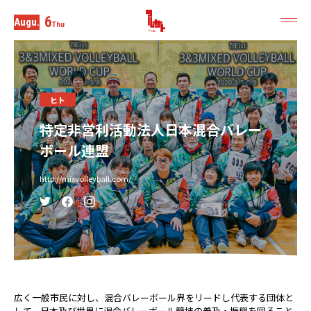
6
Augu.
Thu
ヒト
特定非営利活動法人日本混合バレー
ボール連盟
http://mixvolleyball.com/
広く一般市民に対し、混合バレーボール界をリードし代表する団体と
して、日本及び世界に混合バレーボール競技の普及・振興を図ること