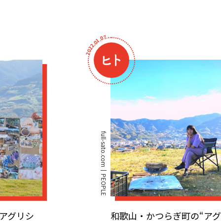
7
0
.
1
0
.
2
2
0
2
full-sato.com
PEOPLE
アグリシ
和歌山・かつらぎ町の“ア