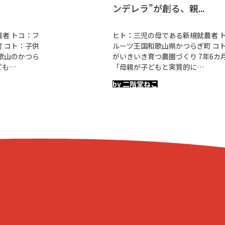
ンデレラ”が創る、親...
者 トコ：フ
ヒト：三児の母である新規就農者 
 コト：子供
ルーツ王国和歌山県かつらぎ町 コ
歌山のかつら
がいきいき育つ農園づくり 7年6カ月―
ども…
「母親が子どもと実質的に…
by 二階堂ねこ