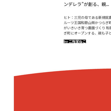
ンデレラ”が創る、親...
ヒト：三児の母である新規就農
ルーツ王国和歌山県かつらぎ町
がいきいき育つ農園づくり 和
ぎ町にオープンする、親も子
by 二階堂ねこ