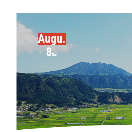
Augu.
8
Sat