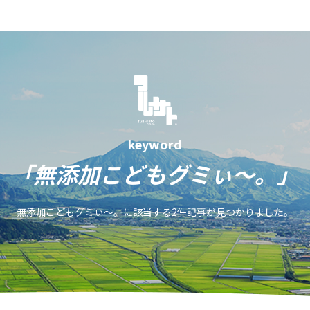
keyword
「無添加こどもグミぃ〜。」
無添加こどもグミぃ〜。に該当する2件記事が見つかりました。