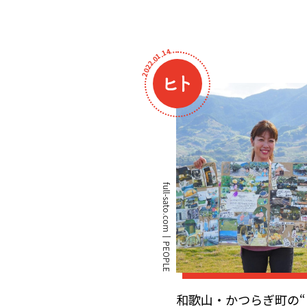
4
1
.
1
0
.
2
2
0
2
full-sato.com
PEOPLE
和歌山・かつらぎ町の“