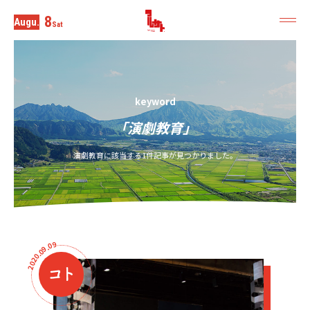
8
Augu.
Sat
keyword
「演劇教育」
演劇教育に該当する1件記事が見つかりました。
9
0
.
9
0
.
0
2
0
2