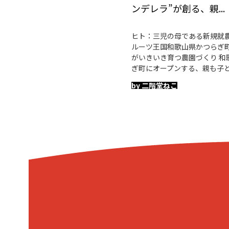
ンデレラ”が創る、親...
ヒト：三児の母である新規就農
ルーツ王国和歌山県かつらぎ町
がいきいき育つ農園づくり 和
ぎ町にオープンする、親も子
by 二階堂ねこ