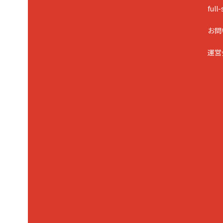
ful
お問
運営