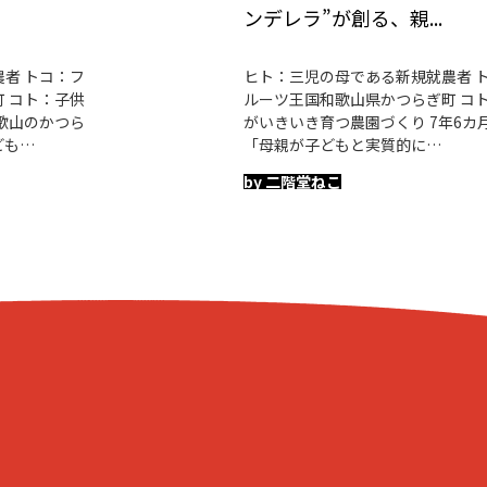
ンデレラ”が創る、親...
者 トコ：フ
ヒト：三児の母である新規就農者 
 コト：子供
ルーツ王国和歌山県かつらぎ町 コ
歌山のかつら
がいきいき育つ農園づくり 7年6カ月―
ども…
「母親が子どもと実質的に…
by 二階堂ねこ