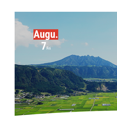
Augu.
7
Fri