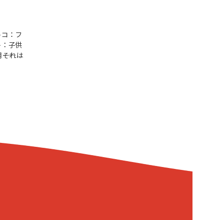
トコ：フ
ト：子供
―それは