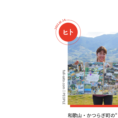
4
1
.
1
0
.
2
2
0
2
full-sato.com
PEOPLE
和歌山・かつらぎ町の“