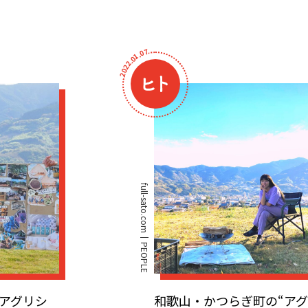
7
0
.
1
0
.
2
2
0
2
full-sato.com
PEOPLE
アグリシ
和歌山・かつらぎ町の“ア