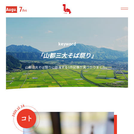
7
Augu.
Fri
keyword
「山都三大そば祭り」
山都三大そば祭りに該当する1件記事が見つかりました。
8
1
.
2
1
.
0
2
0
2