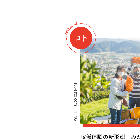
8
0
.
1
0
.
1
2
0
2
full-sato.com
THING
収穫体験の新形態。み