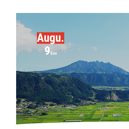
Augu.
9
Sun