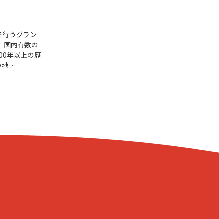
.
で行うグラン
 国内有数の
00年以上の歴
の地…