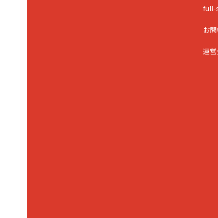
ful
お問
運営